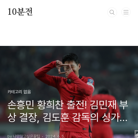
본문 바로가기
10분전
카테고리 없음
손흥민 황희찬 출전! 김민재 부
상 결장, 김도훈 감독의 싱가포
르 대결 준비 상황
by 나만알고싶은꿀팁
2024. 6. 5.