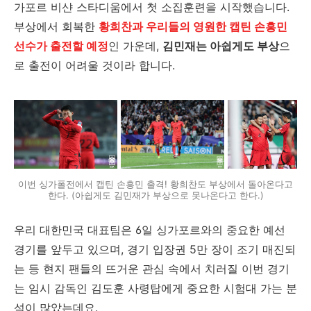
가포르 비샨 스타디움에서 첫 소집훈련을 시작했습니다.
부상에서 회복한
황희찬과 우리들의 영원한 캡틴 손흥민
선수가 출전할 예정
인 가운데,
김민재는 아쉽게도 부상
으
로 출전이 어려울 것이라 합니다.
이번 싱가폴전에서 캡틴 손흥민 출격! 황희찬도 부상에서 돌아온다고
한다. (아쉽게도 김민재가 부상으로 못나온다고 한다.)
우리 대한민국 대표팀은 6일 싱가포르와의 중요한 예선
경기를 앞두고 있으며, 경기 입장권 5만 장이 조기 매진되
는 등 현지 팬들의 뜨거운 관심 속에서 치러질 이번 경기
는 임시 감독인 김도훈 사령탑에게 중요한 시험대 가는 분
석이 많았는데요.