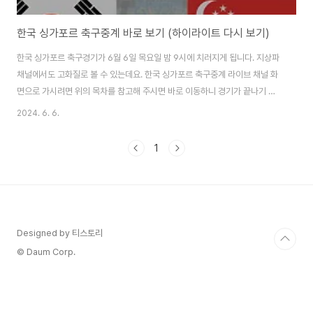
한국 싱가포르 축구중계 바로 보기 (하이라이트 다시 보기)
한국 싱가포르 축구경기가 6월 6일 목요일 밤 9시에 치러지게 됩니다. 지상파
채널에서도 고화질로 볼 수 있는데요. 한국 싱가포르 축구중계 라이브 채널 화
면으로 가시려면 위의 목차를 참고해 주시면 바로 이동하니 경기가 끝나기 전
얼른 서둘러주세요! 한국 vs 싱가포르 축구중계 보기 6월 6일 밤 9시에 시작
2024. 6. 6.
되는 싱가포르전에는 캡틴 손흥민 선수를 비롯해 햄스트링 부상에서 돌아온 황
희찬 선수도 선발 명단에 들었는데요. 아쉽게도 부상으로 출전이 어려워진 선
1
수는 김민재, 조규성 선수입니다. 모처럼 공휴일날 여유롭게 우리 태극전사들
의 박진감 넘치는 한국 싱가포르 축구중계를 위에서 고화질로 바로 볼 수 있으
니 바로 보시면 되겠습니다. 그렇다면, 축구중계의 앙꼬! 라고 할 수 있는 축구
중계 해설위원은 누가 있을지..
Designed by 티스토리
© Daum Corp.