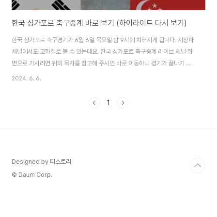
한국 싱가포르 축구중계 바로 보기 (하이라이트 다시 보기)
한국 싱가포르 축구경기가 6월 6일 목요일 밤 9시에 치러지게 됩니다. 지상파
채널에서도 고화질로 볼 수 있는데요. 한국 싱가포르 축구중계 라이브 채널 화
면으로 가시려면 위의 목차를 참고해 주시면 바로 이동하니 경기가 끝나기 전
얼른 서둘러주세요! 한국 vs 싱가포르 축구중계 보기 6월 6일 밤 9시에 시작
2024. 6. 6.
되는 싱가포르전에는 캡틴 손흥민 선수를 비롯해 햄스트링 부상에서 돌아온 황
희찬 선수도 선발 명단에 들었는데요. 아쉽게도 부상으로 출전이 어려워진 선
1
수는 김민재, 조규성 선수입니다. 모처럼 공휴일날 여유롭게 우리 태극전사들
의 박진감 넘치는 한국 싱가포르 축구중계를 위에서 고화질로 바로 볼 수 있으
니 바로 보시면 되겠습니다. 그렇다면, 축구중계의 앙꼬! 라고 할 수 있는 축구
중계 해설위원은 누가 있을지..
Designed by 티스토리
© Daum Corp.