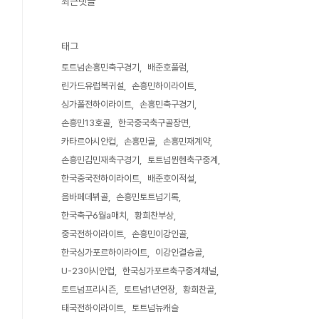
최근댓글
태그
토트넘손흥민축구경기
배준호풀럼
린가드유럽복귀설
손흥민하이라이트
싱가폴전하이라이트
손흥민축구경기
손흥민13호골
한국중국축구골장면
카타르아시안컵
손흥민골
손흥민재계약
손흥민김민재축구경기
토트넘뮌헨축구중계
한국중국전하이라이트
배준호이적설
음바페데뷔골
손흥민토트넘기록
한국축구6월a매치
황희찬부상
중국전하이라이트
손흥민이강인골
한국싱가포르하이라이트
이강인결승골
U-23아시안컵
한국싱가포르축구중계채널
토트넘프리시즌
토트넘1년연장
황희찬골
태국전하이라이트
토트넘뉴캐슬