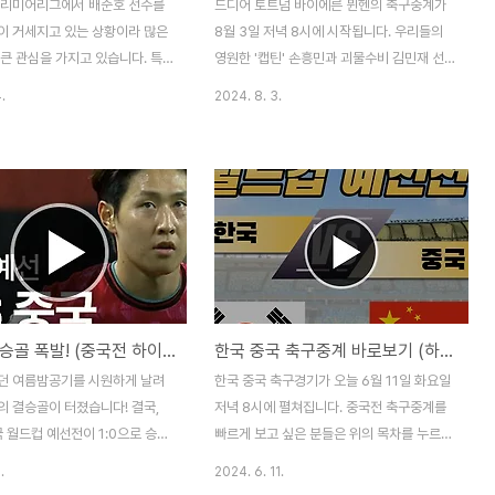
프리미어리그에서 배준호 선수를
드디어 토트넘 바이에른 뮌헨의 축구중계가
이 거세지고 있는 상황이라 많은
8월 3일 저녁 8시에 시작됩니다. 우리들의
큰 관심을 가지고 있습니다. 특
영원한 '캡틴' 손흥민과 괴물수비 김민재 선
서 배준호의 플레이를 높이 평가해
수가 맞대결을 하게되어 우리 축구팬들의 마
.
2024. 8. 3.
유로(약 100억 원)의 협상 금액을
음을 들었다 놨다 했는데요. 이번 손흥민 김
라는 예상도 있는데요. 그렇다면,
민재 축구경기 중계는 쿠팡플레이에서만 볼
 시티에서 맹활약 중인 배준호 선
수 있다고 합니다. 토트넘 경기중계가 끝나면
 분석과 향후 그의 이적이 어떻게
다시보기 힘들 수 있으니 어서 서둘러주세
 알아보도록 하겠습니다.배준호,
요! 토트넘 뮌헨 축구중계 바로보기 아쉽게도
영입 가능성 배준호 선수의 잉글랜
지상파 채널에서는 토트넘 뮌헨의 축구중계
그(EPL) 풀럼 이적 가능성이
권이 없어 시청을 하기 어려운데요. 하지만,
 이슈로 떠오르고 있습니다. 풀럼
쿠팡플레이 이용자라면 축구중계를 바로 볼
 잠재력을 높이 평가하고 있으며,
수 있습니다. 쿠플 신규가입자라면 무료로 시
이강인 결승골 폭발! (중국전 하이라이트 골장면 다시보기)
한국 중국 축구중계 바로보기 (하이라이트 골 다시보기)
상 금액은 약 700만 유로로 예
청도 가능한데요. 빨리 손흥민 김민재 축구경
니다. 위와같은 풀럼 이적가능성
기를 보시려면 위에서도 즉시 볼 수 있으니
던 여름밤공기를 시원하게 날려
한국 중국 축구경기가 오늘 6월 11일 화요일
봉 협상금액은 배준호의 기량과 시
빠르게 시청하시길 바랍니다. 토트넘 뮌헨 축
의 결승골이 터졌습니다! 결국,
저녁 8시에 펼쳐집니다. 중국전 축구중계를
구경기력 분석 토트넘 홋스퍼와 ..
국 월드컵 예선전이 1:0으로 승리
빠르게 보고 싶은 분들은 위의 목차를 누르시
게 마무리되었는데요. 중국전 후반
면 바로 볼 수 있는데요. 저번 싱가포르전에
.
2024. 6. 11.
강인의 결승골은 손흥민의 결정적
서 화끈하게 7골이 터지게 되면서 우리 축구