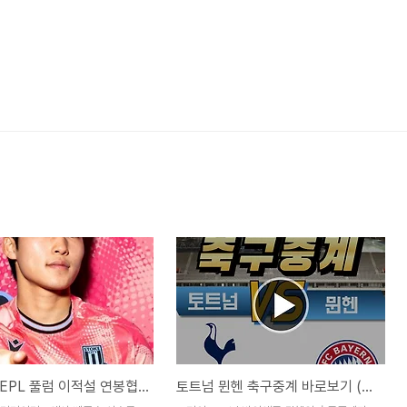
배준호의 EPL 풀럼 이적설 연봉협상 금액은?
토트넘 뮌헨 축구중계 바로보기 (손흥민 김민재 축구경기 하이라이트)