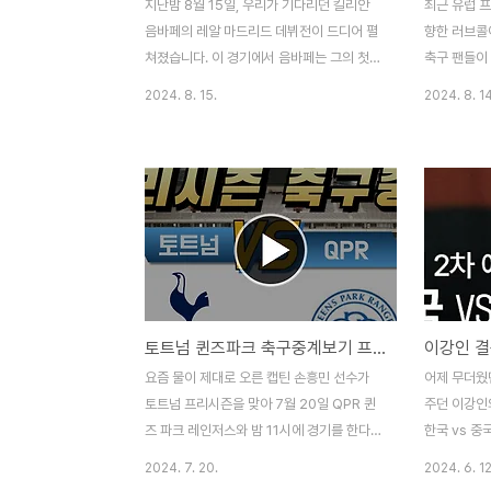
지난밤 8월 15일, 우리가 기다리던 킬리안
최근 유럽 
음바페의 레알 마드리드 데뷔전이 드디어 펼
향한 러브콜
쳐졌습니다. 이 경기에서 음바페는 그의 첫
축구 팬들이 
레알 마드리드 경기에서 데뷔골을 기록하며
히, 풀럼에
2024. 8. 15.
2024. 8. 14
전 세계 축구 팬들에게 강렬한 인상을 남겼는
약 700만 
데요. 이번에 레알 마드리드는 폴란드 바르샤
제시할 것이
바 국립경기장에서 열린 UEFA 슈퍼컵에서
현재 스토크
아탈란타를 상대로 했으며, 레알 마드리드는
수의 플레이
2-0 승리를 거두고 통산 6번째 슈퍼컵 우승
될지 한 번
을 차지하는 영광을 누렸습니다.음바페의 레
EPL 풀럼 
알 마드리드 데뷔골 (하이라이트 보기) 음바
드 프리미어리
페는 이번 여름 이적 시장에서 파리 생제르맹
최근 뜨거운
(PSG)을 떠나 레알 마드리드에 합류했습니
은 배준호의
토트넘 퀸즈파크 축구중계보기 프리시즌 (손흥민 축구경기)
다. 그의 첫 경기는 그만큼 많은 기대를 모았
그의 이적 협
으며, 음바페는 이 기대에 부응하듯 경기에서
상되고 있습
요즘 물이 제대로 오른 캡틴 손흥민 선수가
어제 무더웠
인상적인 모습을 보여주었는데요. 후반 24
에 대한 연
토트넘 프리시즌을 맞아 7월 20일 QPR 퀸
주던 이강인
분, 음바페는 주드 벨링엄..
장 가치를..
즈 파크 레인저스와 밤 11시에 경기를 한다고
한국 vs 중
합니다. 박진감 넘치는 토트넘 QPR 손흥민
로 기분 좋
2024. 7. 20.
2024. 6. 12
축구경기는 쿠팡플레이에서 볼 수 있습니다.
에 터진 이