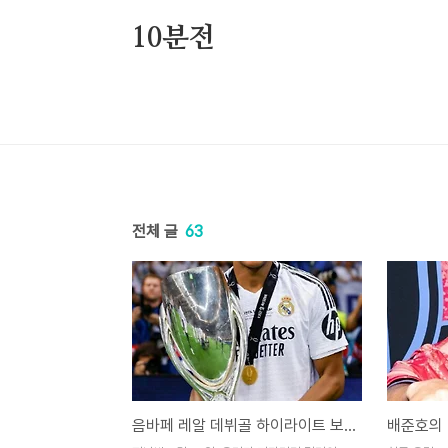
본문 바로가기
10분전
전체 글
63
음바페 레알 데뷔골 하이라이트 보기 (레알 마드리드 UEFA 슈퍼컵 우승까지!)