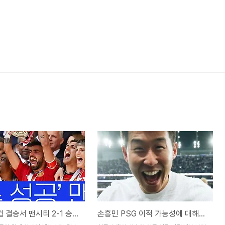
맨유, FA컵 결승서 맨시티 2-1 승리! 8년 만의 우승 UEL 티켓 확보까지
손흥민 PSG 이적 가능성에 대해서 (음바페 대체자로 지목?)