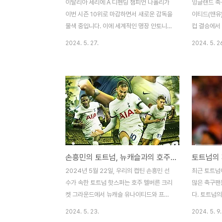
이탈리아 세리에 A 디펜딩 챔피언 나폴리가
잉글랜드 축
이번 시즌 10위로 마감하면서 새로운 감독을
이티드(맨유)
물색 중입니다. 이에 세계적인 명장 안토니오
컵 결승에서
콘테 감독이 나폴리와 연결되고 있으며, 그가
축구 팬들의
2024. 5. 27.
2024. 5. 2
부임 조건으로 김민재 영입을 요청한 사실이
년 만에 FA
화제입니다. 나폴리는 콘테 감독의 부임을
또 하나의 
통해 다음 시즌을 재정비하려 하고 있습니다.
포스팅에서는
최근 이탈리아 세리에 A 디펜딩 챔피언인 나
패배 이유를
폴리는 이번 시즌을 10위로 마감해 큰 실망
리 요인 (
감을 안겨주었는데요. 시즌 도중 3번이나 감
라이트 다시
독을 교체했음에도 불구하고 효과를 보지 못
제골전반 3
한 나폴리는 검증된 감독인 콘테 감독을 선임
레한드로 가
해 다음 시즌을 준비하겠다는 계획을 밝혔습
니다. 이 패
손흥민의 토트넘, 뉴캐슬과의 호주 친선전에서 1-1 무승부 후 승부차기 패배
니다. 현지 축구 매체에 따르면, 콘테감독은
르디올의 실
김민재를 비롯한 선수들의 영입을 강력하게
는 결정적인
2024년 5월 22일, 우리의 캡틴 손흥민 선
최근 토트넘
요구하였다고 했는데요. 나폴리의 시즌 성적
이 기회를 
수가 속한 토트넘 핫스퍼는 호주 멜버른 크리
많은 축구팬
과 정말로 김민재가 나폴..
리하며 맨유
켓 그라운드에서 뉴캐슬 유나이티드와 프리
다. 토트넘
시즌 친선 경기를 치렀습니다. 경기는 1-1로
많이 분석되곤
2024. 5. 23.
2024. 5. 9.
마무리되었으며, 승부차기에서 토트넘이 4-
이유 중 하나