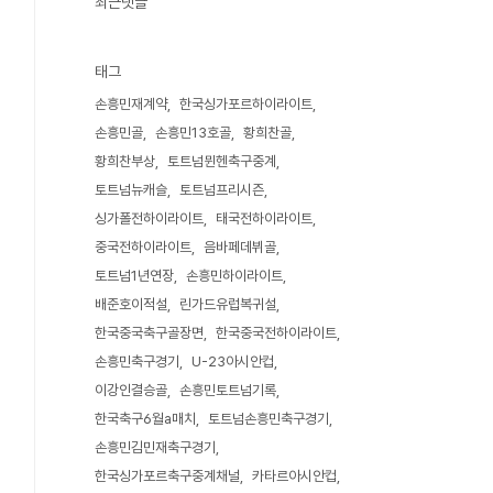
최근댓글
태그
손흥민재계약
한국싱가포르하이라이트
손흥민골
손흥민13호골
황희찬골
황희찬부상
토트넘뮌헨축구중계
토트넘뉴캐슬
토트넘프리시즌
싱가폴전하이라이트
태국전하이라이트
중국전하이라이트
음바페데뷔골
토트넘1년연장
손흥민하이라이트
배준호이적설
린가드유럽복귀설
한국중국축구골장면
한국중국전하이라이트
손흥민축구경기
U-23아시안컵
이강인결승골
손흥민토트넘기록
한국축구6월a매치
토트넘손흥민축구경기
손흥민김민재축구경기
한국싱가포르축구중계채널
카타르아시안컵