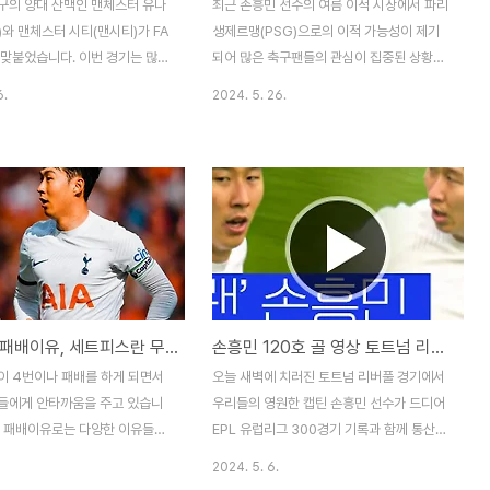
구의 양대 산맥인 맨체스터 유나
최근 손흥민 선수의 여름 이적 시장에서 파리
와 맨체스터 시티(맨시티)가 FA
생제르맹(PSG)으로의 이적 가능성이 제기
 맞붙었습니다. 이번 경기는 많은
되어 많은 축구팬들의 관심이 집중된 상황입
 이목을 집중시켰으며, 맨유는 8
니다. 영국 매체 더부트룸은 24일(현지 시
6.
2024. 5. 26.
컵 우승을 차지하며 축구 역사에
각) "PSG가 손흥민을 영입하려고 움직이고
중요한 장면을 남겼습니다. 이번
있다"며 "토트넘이 손흥민과의 재계약 협상
 맨유의 승리 요인과 맨시티의
을 잠시 중단한 틈을 타 PSG가 그의 영입 계
 분석해 보겠습니다. 맨유의 승
획을 끝마쳤다"라고 보도했습니다. 일단 손
하이라이트 영상)맨유 맨시티 하이
흥민 선수는 토트넘과의 재계약을 앞두고 파
보기⬆️ 가르나초의 결정적인 선
리생제르맹에 이적을 할 것인지 고민하고 있
0분, 맨유의 디오고 달로트가 알
는 것 같았는데요. 토트넘과의 계약기간이 얼
르나초에게 긴 패스를 연결했습
마 남지 않은 상황에서 그가 어떤 결정을 할
스는 맨시티 수비수 요스코 그바
지 연일 이슈가 되고 있습니다. 그렇다면, 앞
토트넘의 패배이유, 세트피스란 무엇일까 축구용어 정리
손흥민 120호 골 영상 토트넘 리버풀 하이라이트 보기
수로 이어져 가르나초가 골을 넣
으로 파리 생제르맹과 손흥민이 진짜 계약을
 기회가 되었습니다. 가르나초는
할 수 있을지 한 번 제대로 분석해 보도록 하
이 4번이나 패배를 하게 되면서
오늘 새벽에 치러진 토트넘 리버풀 경기에서
놓치지 않고 오른발 슈팅으로 마무
겠습니다. PSG의 손흥민 영입 계획 PSG
들에게 안타까움을 주고 있습니
우리들의 영원한 캡틴 손흥민 선수가 드디어
에 선제골을 안겼습니..
는 킬리안 음바페..
의 패배이유로는 다양한 이유들이
EPL 유럽리그 300경기 기록과 함께 통산
 하는데요. 그 중 제일 큰 패배
120호 골을 만들게 되어 큰 화제가 되었습니
2024. 5. 6.
가 '세트피스'가 문제라고 합니
다. 아쉽게도 토트넘 vs 리버풀 경기에서 토