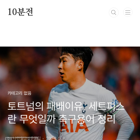
본문 바로가기
10분전
카테고리 없음
토트넘의 패배이유, 세트피스
란 무엇일까 축구용어 정리
by 나만알고싶은꿀팁
2024. 5. 9.