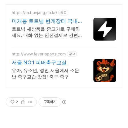
https://m.bunjang.co.kr/
광고
미개봉 토트넘 번개장터 국내
최대 브랜드 중고거래
토트넘 새상품을 중고가로 구매하
세요. 대화 없는 안전결제로 간편
하게! 전국 각지에서 올라오는 전
국구 최다 상품 매일 10만 개 이상
의 신규 상품 업로드
http://www.fever-sports.com
광고
서울 NO.1 피버축구교실
유아, 유소년, 성인 서울에서 소문
난 축구교습 맛집! 축구 축구
2
구독하기