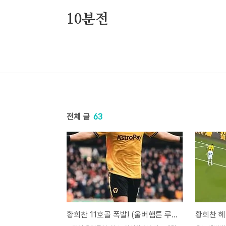
본문 바로가기
10분전
전체 글
63
황희찬 11호골 폭발! (울버햄튼 루턴타운 하이라이트 보기)