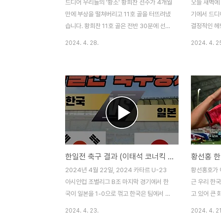
드디어 우리들의 '황소' 황희찬 선수가 4개월
오늘 새벽에 
만에 부상을 떨쳐버리고 11호 골을 터뜨려냈
기에서 드디
습니다. 황희찬 11호 골은 전반 30분에 선제
결정적인 헤
골이 터지며 화제가 되었는데요. 완벽하게 루
니다. 정말
2024. 4. 28.
2024. 4. 2
턴타운 선수들의 수비를 속이며 황희찬 선수
간이었는데요
만의 발재간으로 멋진 골을 만들어 냈습니
에게 공이 넘
다. 스트레스가 확 날아가는 황희찬 11호골
로 인해 그
하이라이트 영상은 위의 목차를 누르면 바로
이 취소되고
볼 수 있으니 확인해 보세요! 이번 루턴타운
위치선정까지
전에서 울버햄튼은 황희찬 선수의 11호 선제
너무 아쉬웠
골이 터지게 되면서, 기분 좋게 경기의 흐름
골 슛 장면은
을 이어가게 되었는데요. 결국 2-1이라는 승
습니다. 황
점으로 울버햄튼이 승리하게 되었습니다. 이
경기는 황희
한일전 축구 결과 (이태석 코너킥 도움, 김민우 골 하이라이트 보기)
번 울버햄튼과 루턴타운의 경기력 분석 및
주 동안 못 
EPL 유럽리그 승점상황에 대해서도 간략하
경기였는데요
2024년 4월 22일, 2024 카타르 U-23
황선홍호가 
게 알아보겠습니다. 황희찬 11호 골 하이라이
게 헤딩으로
아시안컵 조별리그 B조 마지막 경기에서 한
근 우리 한국
트 보기 '돌아온 황..
습니다. 아쉽
국이 일본을 1-0으로 꺾고 한국은 팀에서 1
고 있어 큰 
위를 하게 되었는데요. 이번 한일전의 승리는
10시에 그
2024. 4. 23.
2024. 4. 21
'이을용의 아들' 이태석 선수의 발끝에서 시
정인데요. 앞