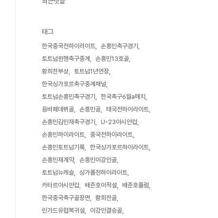
최근댓글
태그
한국중국전하이라이트
손흥민축구경기
토트넘뮌헨축구중계
손흥민13호골
황희찬부상
토트넘1년연장
한국싱가포르축구중계채널
토트넘손흥민축구경기
한국축구6월a매치
음바페데뷔골
손흥민골
태국전하이라이트
손흥민김민재축구경기
U-23아시안컵
손흥민하이라이트
중국전하이라이트
손흥민토트넘기록
한국싱가포르하이라이트
손흥민재계약
손흥민이강인골
토트넘뉴캐슬
싱가폴전하이라이트
카타르아시안컵
배준호이적설
배준호풀럼
한국중국축구골장면
황희찬골
린가드유럽복귀설
이강인결승골