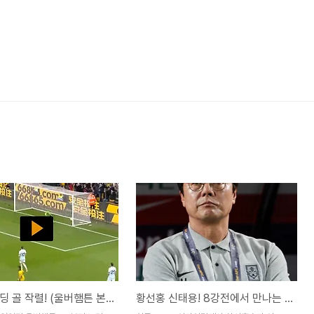
황희찬 헤딩 골 작렬! (울버햄튼 본머스 하이라이트 보기)
황선홍 신태용! 8강전에서 만나는 한국감독들 (인도네시아전 축구 분석, 경기일정)