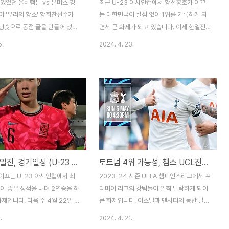
있었던 울버햄튼 vs 본머스 경
최근 U-23 아시안컵에서 황선홍호가 이끄
어 '우리의 황소' 황희찬선수가
는 대한민국이 실점 없이 1위를 기록하게 되
딩슛으로 동점 골을 만들어 냈습
면서 큰 화제가 되고 있습니다. 이제 한일전
 열렬한 축구팬으로서 짜릿했던 순
경기에서 승리를 하게 되면서 곧 8강전에서
5.
2024. 4. 23.
. 하지만, 아쉽게도 황희찬 선수
신태용호가 이끄는 인도네시아와 경기가 있
어오기 직전! 쿠냐 선수의 파울
을 예정인데요. 두 한국 감독이 이끄는'황선
토록 기다려왔던 황희찬 선수의 골
홍 신태용 8강전'이 큰 관심을 받은 만큼, 이
 말았습니다. 황희찬 선수의 골
번 U-23 아시안컵에서 한국과 인도네시아
 진짜 대박이였는데, 팬으로서
가 어떤 축구 플레이를 보여줄지 분석해 보도
습니다. 황희찬의 그림 같던 헤딩
록 하겠습니다. 한국 vs 인도네시아 (황선홍
 위의 목차를 통해 바로 볼 수 있
신태용 8강전) 2024년 아시아축구연맹
희찬 헤딩골 하이라이트 보기 이번
(AFC) 23세 이하(U-23) 아시안컵 8강전이
찬 선수가 햄스트링 부상으로 6
다가오면서 축구 팬들의 이목이 집중되고 있
황선홍 한일전, 경기일정 (U-23 아시안컵, 파리올림픽 예선전, 일본축구 분석)
토트넘 4위 가능성, 챔스 UCL진출권 여부 (아스널 맨시티 동반탈락 영향)
나오다가 다시 나오게 된 3번째
습니다. 특히, 이번 8강전은 한국과 인도네시
. 우리의 황소 황희찬이 시원하
아 간의 경기로, 두 나라를 이끄는 베테랑 지
이끄는 U-23 아시안컵에서 최
2023-24 시즌 UEFA 챔피언스리그에서 프
 골문을 가르는 장면이 예술이었
도자들의 전략적 대결이 예고되고 있습니다.
이 좋은 성적을 내며 2연승을 하
리미어 리그의 강팀들이 일찍 탈락하게 되어
게도 골이..
한국은 황선홍 감..
화제입니다. 다음 주 4월 22일 밤
큰 화제입니다. 아스널과 맨시티의 동반 탈락
토록 기다렸던 한일전이 펼쳐질 예
으로 인해 토트넘 핫스퍼의 다음 시즌 챔피언
.
2024. 4. 21.
으로 황선홍 감독이 이끄는 U-
스리그 진출 가능성이 낮아졌다는 분석도 많