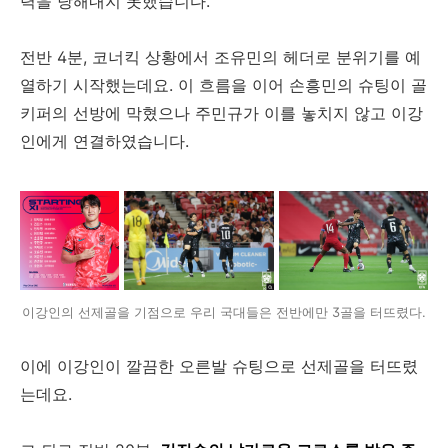
력을 당해내지 못했습니다.
전반 4분, 코너킥 상황에서 조유민의 헤더로 분위기를 예
열하기 시작했는데요. 이 흐름을 이어 손흥민의 슈팅이 골
키퍼의 선방에 막혔으나 주민규가 이를 놓치지 않고 이강
인에게 연결하였습니다.
이강인의 선제골을 기점으로 우리 국대들은 전반에만 3골을 터뜨렸다.
이에 이강인이 깔끔한 오른발 슈팅으로 선제골을 터뜨렸
는데요.