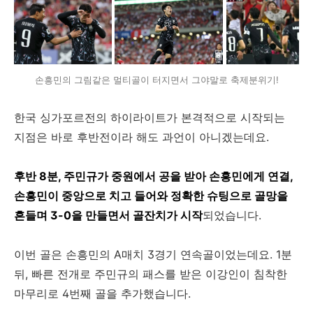
손흥민의 그림같은 멀티골이 터지면서 그야말로 축제분위기!
한국 싱가포르전의 하이라이트가 본격적으로 시작되는
지점은 바로 후반전이라 해도 과언이 아니겠는데요.
후반 8분, 주민규가 중원에서 공을 받아 손흥민에게 연결,
손흥민이 중앙으로 치고 들어와 정확한 슈팅으로 골망을
흔들며 3-0을 만들면서 골잔치가 시작
되었습니다.
이번 골은 손흥민의 A매치 3경기 연속골이었는데요. 1분
뒤, 빠른 전개로 주민규의 패스를 받은 이강인이 침착한
마무리로 4번째 골을 추가했습니다.