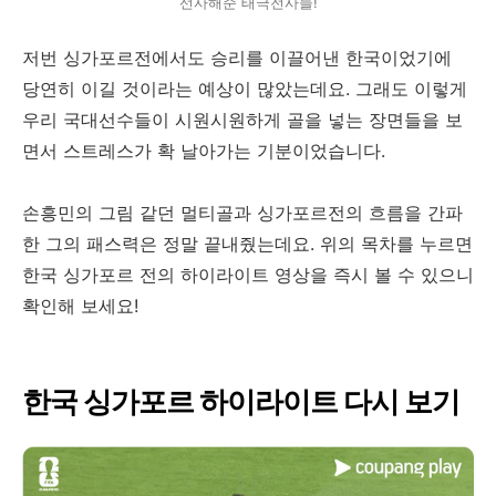
선사해준 태극전사들!
저번 싱가포르전에서도 승리를 이끌어낸 한국이었기에
당연히 이길 것이라는 예상이 많았는데요. 그래도 이렇게
우리 국대선수들이 시원시원하게 골을 넣는 장면들을 보
면서 스트레스가 확 날아가는 기분이었습니다.
손흥민의 그림 같던 멀티골과 싱가포르전의 흐름을 간파
한 그의 패스력은 정말 끝내줬는데요. 위의 목차를 누르면
한국 싱가포르 전의 하이라이트 영상을 즉시 볼 수 있으니
확인해 보세요!
한국 싱가포르 하이라이트 다시 보기