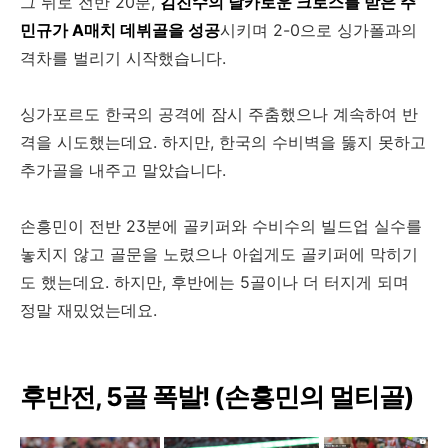
그 뒤로 전반 20분,
김진수의 날카로운 크로스를 받은 주
민규가 A매치 데뷔골을 성공
시키며 2-0으로 싱가폴과의
격차를 벌리기 시작했습니다.
싱가포르도 한국의 공격에 잠시 주춤했으나 계속하여 반
격을 시도했는데요. 하지만, 한국의 수비벽을 뚫지 못하고
추가골을 내주고 말았습니다.
손흥민이 전반 23분에 골키퍼와 수비수의 빌드업 실수를
놓치지 않고 골문을 노렸으나 아쉽게도 골키퍼에 막히기
도 했는데요. 하지만, 후반에는 5골이나 더 터지게 되며
정말 재밌었는데요.
후반전, 5골 폭발! (손흥민의 멀티골)