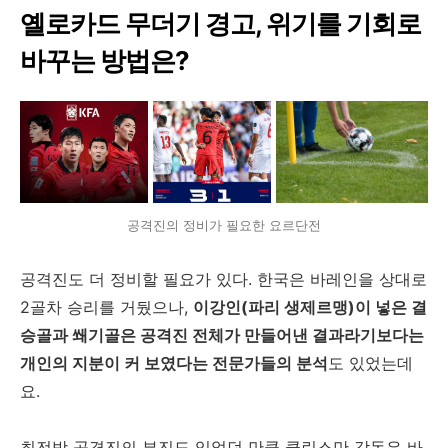
옐로카드 무더기 경고, 위기를 기회로
바꾸는 방법은?
공격진의 정비가 필요한 요르단전
공격진도 더 정비할 필요가 있다. 한국은 바레인을 상대로
2골차 승리를 거뒀으나,
이강인(파리 생제르맹)이 넣은 결
승골과 쐐기골은 공격진 전체가 만들어낸 결과라기보다는
개인의 지분이 커 보였다는 전문가들의 분석
도 있었는데
요.
최전방 공격진의 부진도 있었던 만큼 클린스만 감독은 바