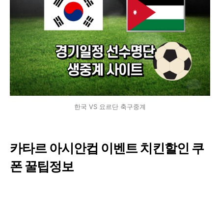
한국 VS 요르단 축구중계
카타르 아시안컵 이벤트 치킨할인 쿠
폰 꿀팁정보