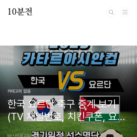
본문 바로가기
10분전
카테고리 없음
한국 요르단 축구 중계 보기
(TV 채널번호, 치킨쿠폰, 요르
단 피파랭킹)
by 나만알고싶은꿀팁
2024. 1. 19.