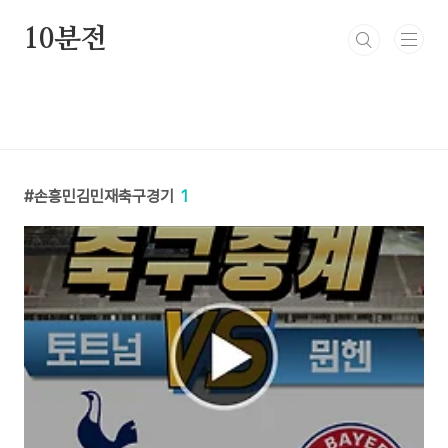
본문 바로가기
10분전
손흥민김민재축구경기
1