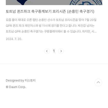
토트넘 퀸즈파크 축구중계보기 프리시즌 (손흥민 축구경기)
요즘 물이 제대로 오른 캡틴 손흥민 선수가 토트넘 프리시즌을 맞아 7월 20일
QPR 퀸즈 파크 레인저스와 밤 11시에 경기를 한다고 합니다. 박진감 넘치는
토트넘 QPR 손흥민 축구경기는 쿠팡플레이에서 볼 수 있습니다. 하지만, 시간
여유 없는 분들은 로그인 없이도 목차를 누르면 축구중계를 즉시 볼 수 있으니
2024. 7. 20.
서둘러주세요! 토트넘 QPR 축구중계 바로보기 요즘 있는데로 폼이 잔뜩 올라
온 우리들의 영원한 '캡틴' 손흥민선수의 토트넘 vs 퀸즈파크 레인저스 경기는
1
위에서 바로 볼 수 있습니다. 7월 20일 경기로 밤 11시에 펼쳐질 예정인데
요. 경기가 끝나면 다시보기가 힘들 수 있으니 바로 보시길 바랍니다. 토트넘 프
리시즌 경기 일정안내 토트넘의 캡틴으로 오랫동안 큰 활약을 해왔던 우리의
손흥민 선수는..
Designed by 티스토리
© Daum Corp.