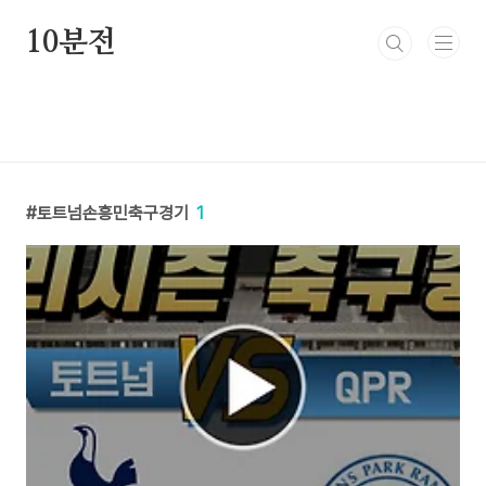
본문 바로가기
10분전
토트넘손흥민축구경기
1